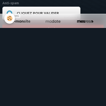
Anti-spam
CLIQUEZ POUR VALIDER
SPONSORS
IconCaptcha ©
Ajouter
Osart
Total
98585
visiteurs -
329977
pages vues
Album photos
Créations