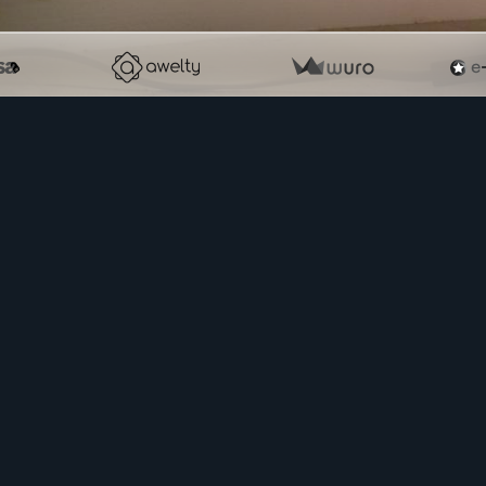
Retour
artager
Facebook
Twitter
Email
ter un commentaire