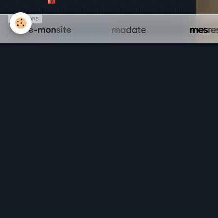
SPONSORS
Dernières photos
P
Ajou
Nom