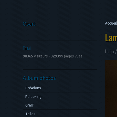
Osart
Accueil
Lam
Total
http:
98365
visiteurs -
329399
pages vues
Album photos
Créations
Relooking
Graff
Toiles