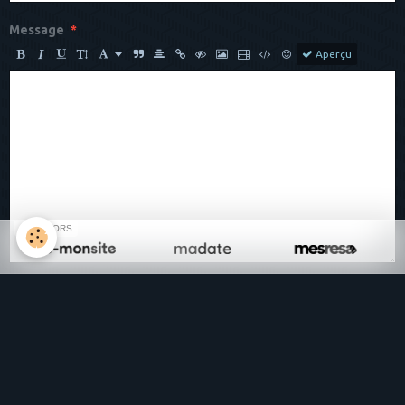
Message
Aperçu
SPONSORS
Anti-spam
CLIQUEZ POUR VALIDER
IconCaptcha ©
Ajouter