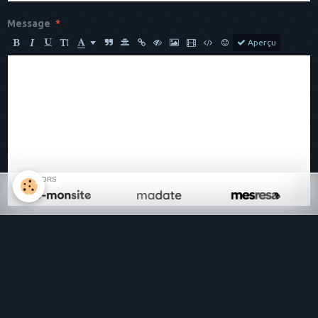
Message
Aperçu
SPONSORS
Anti-spam
CLIQUEZ POUR VALIDER
IconCaptcha ©
Ajouter