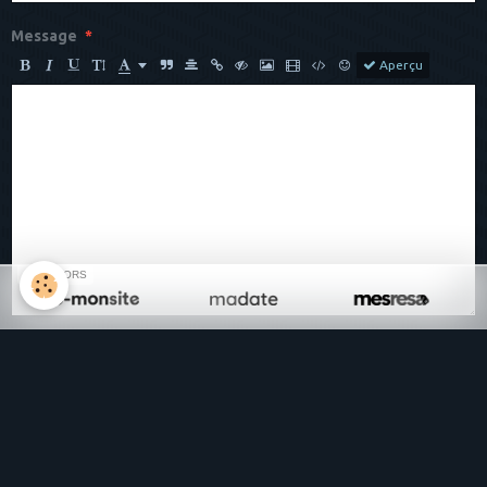
Message
Aperçu
SPONSORS
Anti-spam
CLIQUEZ POUR VALIDER
IconCaptcha ©
Ajouter